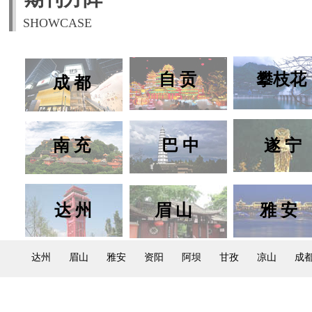
SHOWCASE
自 贡
攀枝花
成 都
南 充
巴 中
遂 宁
达 州
眉 山
雅 安
达州​
眉山​
雅安​
资阳​
阿坝​
甘孜​
凉山​
成都
自