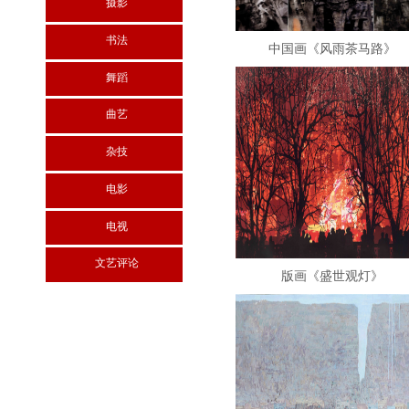
摄影
书法
中国画《风雨茶马路》
舞蹈
曲艺
杂技
电影
电视
文艺评论
版画《盛世观灯》