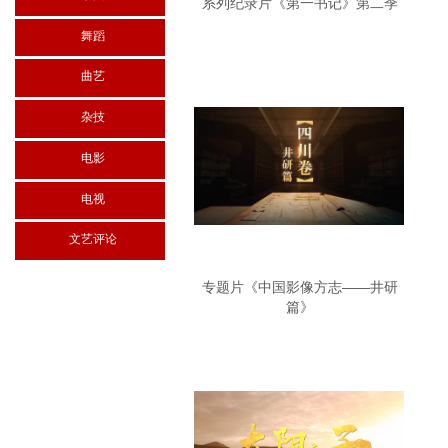
系列纪录片《第一书记》第二季
舞蹈
曲艺
杂技
电影
电视
文艺评论
专题片《中国影像方志——井研
篇》