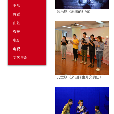
书法
音乐剧《麦琪的礼物》
舞蹈
曲艺
杂技
电影
电视
文艺评论
儿童剧《来自陌生月亮的信》